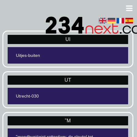
UI
Uitjes-buiten
UT
Utrecht-030
"M
"mondhygiënist rotterdam: de sleutel tot