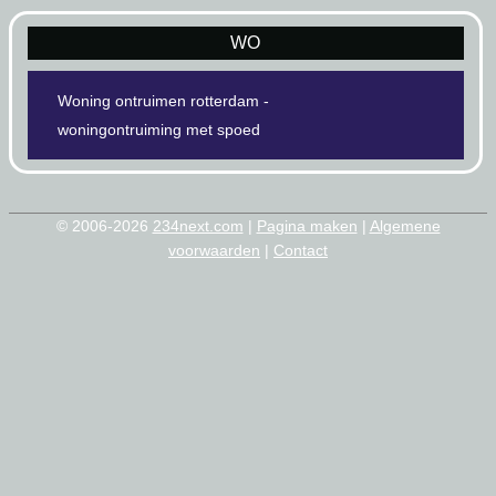
WO
Woning ontruimen rotterdam -
woningontruiming met spoed
© 2006-2026
234next.com
|
Pagina maken
|
Algemene
voorwaarden
|
Contact