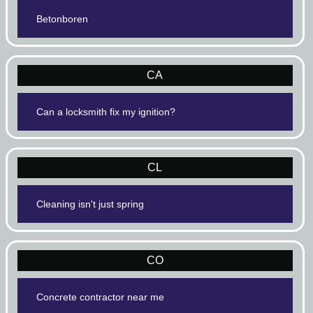
Betonboren
CA
Can a locksmith fix my ignition?
CL
Cleaning isn't just spring
CO
Concrete contractor near me