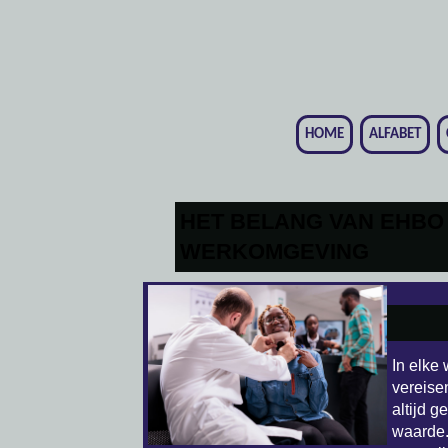
HOME
ALFABET
HET BELANG VAN EHBO
WERKOMGEVING
In elke
vereise
altijd 
waarde.