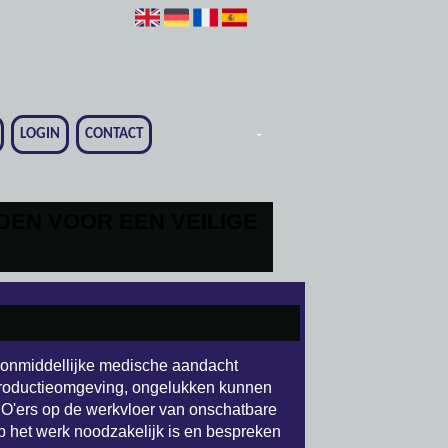
-
-
-
-
-
-
-
LOGIN
CONTACT
DEN VOOR EEN VEILIGE
 onmiddellijke medische aandacht
 productieomgeving, ongelukken kunnen
HBO'ers op de werkvloer van onschatbare
p het werk noodzakelijk is en bespreken