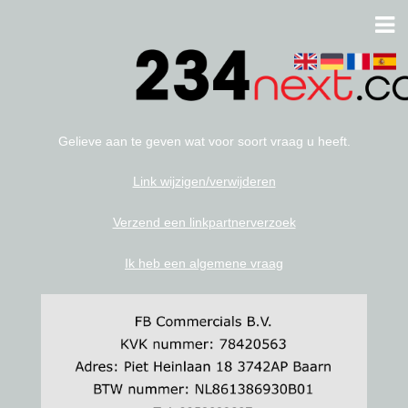
Gelieve aan te geven wat voor soort vraag u heeft.
Link wijzigen/verwijderen
Verzend een linkpartnerverzoek
Ik heb een algemene vraag