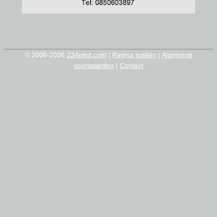
© 2006-2026
234next.com
|
Pagina maken
|
Algemene
voorwaarden
|
Contact