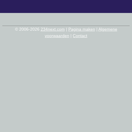
© 2006-2026
234next.com
|
Pagina maken
|
Algemene
voorwaarden
|
Contact