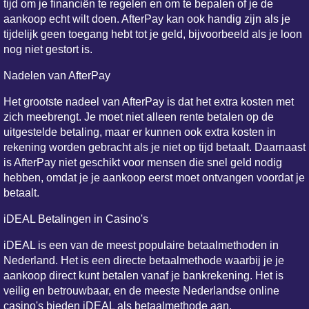
tijd om je financiën te regelen en om te bepalen of je de
aankoop echt wilt doen. AfterPay kan ook handig zijn als je
tijdelijk geen toegang hebt tot je geld, bijvoorbeeld als je loon
nog niet gestort is.
Nadelen van AfterPay
Het grootste nadeel van AfterPay is dat het extra kosten met
zich meebrengt. Je moet niet alleen rente betalen op de
uitgestelde betaling, maar er kunnen ook extra kosten in
rekening worden gebracht als je niet op tijd betaalt. Daarnaast
is AfterPay niet geschikt voor mensen die snel geld nodig
hebben, omdat je je aankoop eerst moet ontvangen voordat je
betaalt.
iDEAL Betalingen in Casino's
iDEAL is een van de meest populaire betaalmethoden in
Nederland. Het is een directe betaalmethode waarbij je je
aankoop direct kunt betalen vanaf je bankrekening. Het is
veilig en betrouwbaar, en de meeste Nederlandse online
casino's bieden iDEAL als betaalmethode aan.